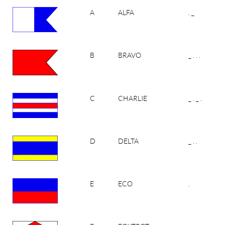
A
ALFA
. _
B
BRAVO
_ . . .
C
CHARLIE
_ . _ .
D
DELTA
_ . .
E
ECO
.