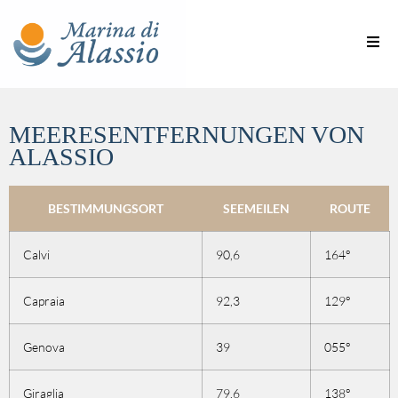
MEERESENTFERNUNGEN VON
ALASSIO
BESTIMMUNGSORT
SEEMEILEN
ROUTE
Calvi
90,6
164°
Capraia
92,3
129°
Genova
39
055°
Giraglia
79,6
138°