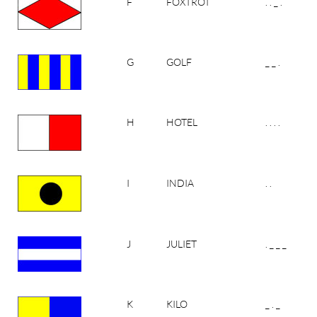
F
FOXTROT
. . _ .
G
GOLF
_ _ .
H
HOTEL
. . . .
I
INDIA
. .
J
JULIET
. _ _ _
K
KILO
_ . _