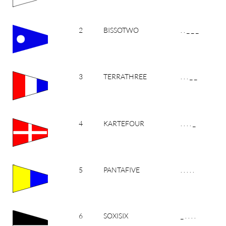
2
BISSOTWO
. . _ _ _
3
TERRATHREE
. . . _ _
4
KARTEFOUR
. . . . _
5
PANTAFIVE
. . . . .
6
SOXISIX
_ . . . .