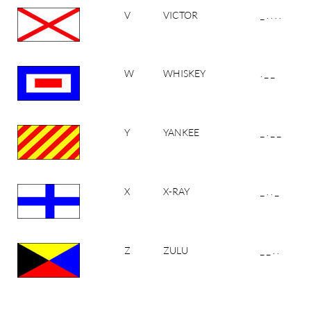
V
VICTOR
_ . . . .
W
WHISKEY
. _ _
Y
YANKEE
_ . _ _
X
X-RAY
_ . . _
Z
ZULU
_ _ . .