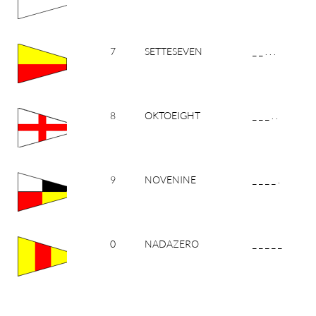
7
SETTESEVEN
_ _ . . .
8
OKTOEIGHT
_ _ _ . .
9
NOVENINE
_ _ _ _ .
0
NADAZERO
_ _ _ _ _