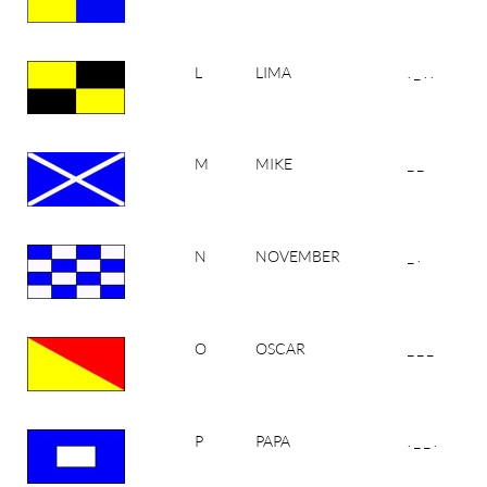
L
LIMA
. _ . .
M
MIKE
_ _
N
NOVEMBER
_ .
O
OSCAR
_ _ _
P
PAPA
. _ _ .