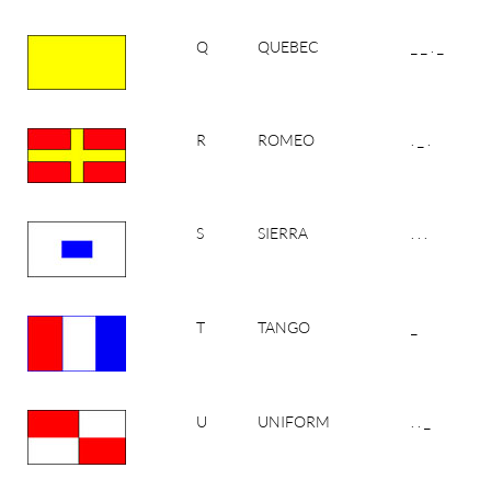
Q
QUEBEC
_ _ . _
R
ROMEO
. _ .
S
SIERRA
. . .
T
TANGO
_
U
UNIFORM
. . _