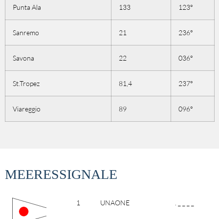
Punta Ala
133
123°
Sanremo
21
236°
Savona
22
036°
St.Tropez
81,4
237°
Viareggio
89
096°
MEERESSIGNALE
1
UNAONE
. _ _ _ _