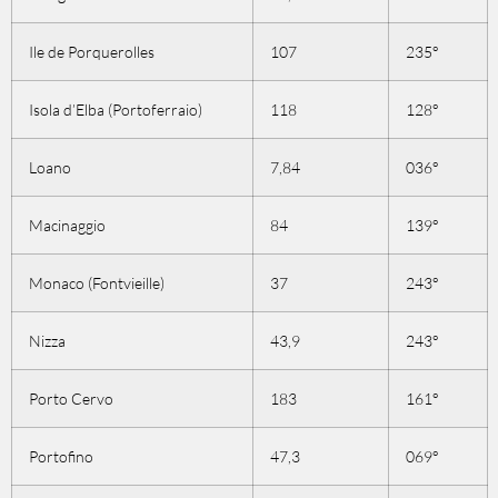
Ile de Porquerolles
107
235°
Isola d’Elba (Portoferraio)
118
128°
Loano
7,84
036°
Macinaggio
84
139°
Monaco (Fontvieille)
37
243°
Nizza
43,9
243°
Porto Cervo
183
161°
Portofino
47,3
069°