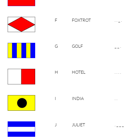
F
FOXTROT
. . _ .
G
GOLF
_ _ .
H
HOTEL
. . . .
I
INDIA
. .
J
JULIET
. _ _ _