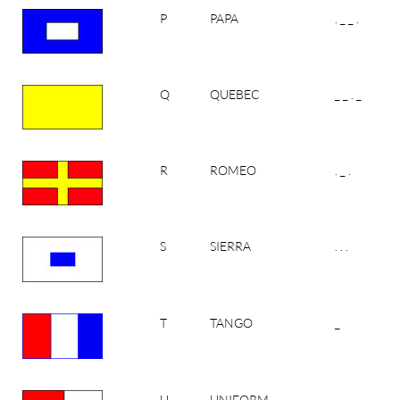
P
PAPA
. _ _ .
Q
QUEBEC
_ _ . _
R
ROMEO
. _ .
S
SIERRA
. . .
T
TANGO
_
U
UNIFORM
. . _