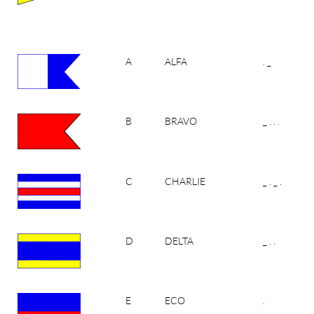
A
ALFA
. _
B
BRAVO
_ . . .
C
CHARLIE
_ . _ .
D
DELTA
_ . .
E
ECO
.