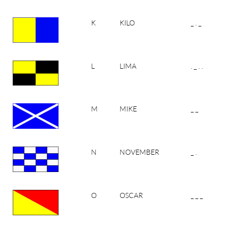
K
KILO
_ . _
L
LIMA
. _ . .
M
MIKE
_ _
N
NOVEMBER
_ .
O
OSCAR
_ _ _