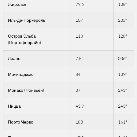
Жиралья
79,6
138°
Иль-де-Поркероль
107
235°
Остров Эльба
118
128°
(Портоферрайо)
Лоано
7,84
036°
Мачинаджио
84
139°
Монако (Фонвьей)
37
243°
Ницца
43,9
243°
Порто Черво
183
161°