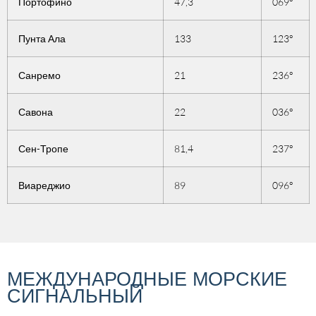
Портофино
47,3
069°
Пунта Ала
133
123°
Санремо
21
236°
Савона
22
036°
Сен-Тропе
81,4
237°
Виареджио
89
096°
МЕЖДУНАРОДНЫЕ МОРСКИЕ
СИГНАЛЬНЫЙ