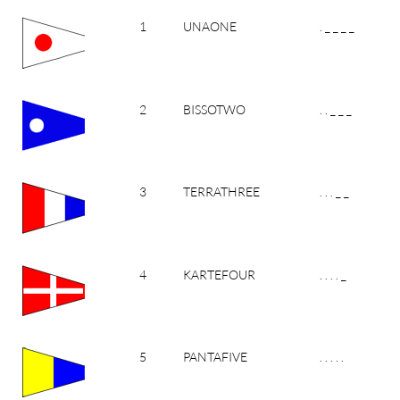
1
UNAONE
. _ _ _ _
2
BISSOTWO
. . _ _ _
3
TERRATHREE
. . . _ _
4
KARTEFOUR
. . . . _
5
PANTAFIVE
. . . . .