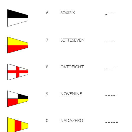
6
SOXISIX
_ . . . .
7
SETTESEVEN
_ _ . . .
8
OKTOEIGHT
_ _ _ . .
9
NOVENINE
_ _ _ _ .
0
NADAZERO
_ _ _ _ _