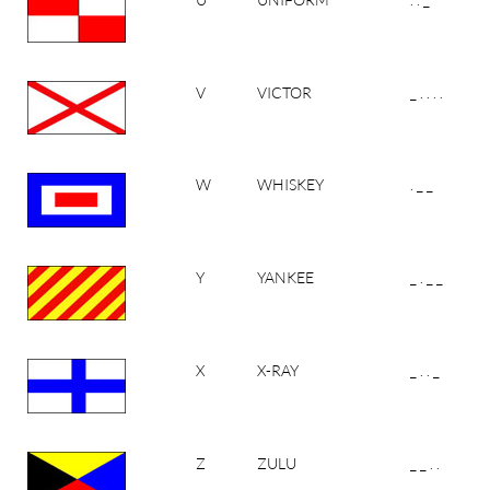
V
VICTOR
_ . . . .
W
WHISKEY
. _ _
Y
YANKEE
_ . _ _
X
X-RAY
_ . . _
Z
ZULU
_ _ . .