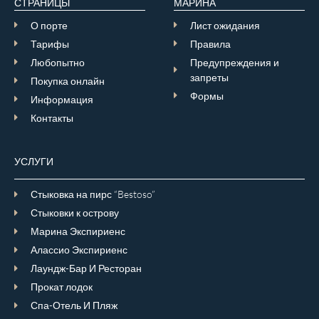
СТРАНИЦЫ
МАРИНА
О порте
Лист ожидания
Тарифы
Правила
Любопытно
Предупреждения и
запреты
Покупка онлайн
Формы
Информация
Контакты
УСЛУГИ
Стыковка на пирс “Bestoso”
Стыковки к острову
Марина Экспириенс
Алассио Экспириенс
Лаундж-Бар И Ресторан
Прокат лодок
Спа-Отель И Пляж