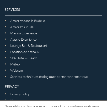
SERVICES
Amarrez dans le Budello
Amarrez sur l'île
Marina Experience
Alassio Experience
Lounge Bar & Restourant
Location de bateaux
SPA Hotel & Beach
Météo
Webcam
Services techniques écologiques et environnementaux
PRIVACY
Privacy policy
Cookie policy
Nous utilisons des cookies pour vous offrir la meilleure expérience
Termes et conditions