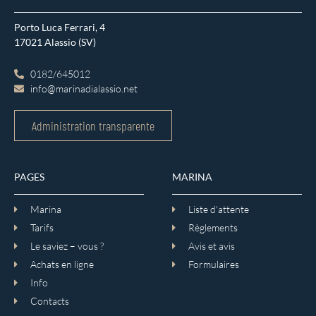
Porto Luca Ferrari, 4
17021 Alassio (SV)
0182/645012
info@marinadialassio.net
Administration transparente
PAGES
MARINA
Marina
Liste d'attente
Tarifs
Règlements
Le saviez – vous ?
Avis et avis
Achats en ligne
Formulaires
Info
Contacts