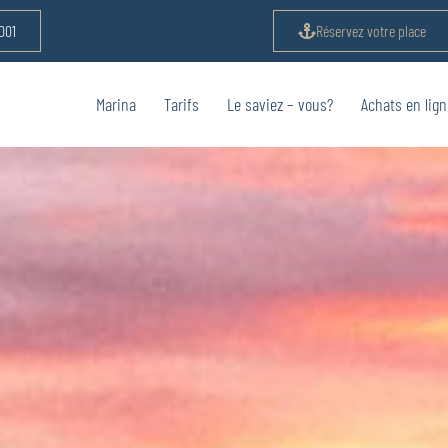
001
Réservez votre place
Marina
Tarifs
Le saviez – vous?
Achats en lign