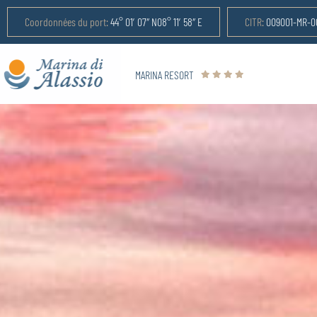
Coordonnées du port:
44° 01′ 07″ N08° 11′ 58″ E
CITR:
009001-MR-0
MARINA RESORT