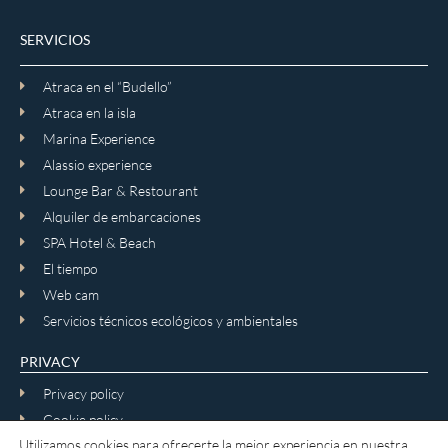
SERVICIOS
Atraca en el “Budello”
Atraca en la isla
Marina Experience
Alassio experience
Lounge Bar & Restourant
Alquiler de embarcaciones
SPA Hotel & Beach
El tiempo
Web cam
Servicios técnicos ecológicos y ambientales
PRIVACY
Privacy policy
Cookie policy
Utilizamos cookies para ofrecerte la mejor experiencia en nuestra
Términos y condiciones