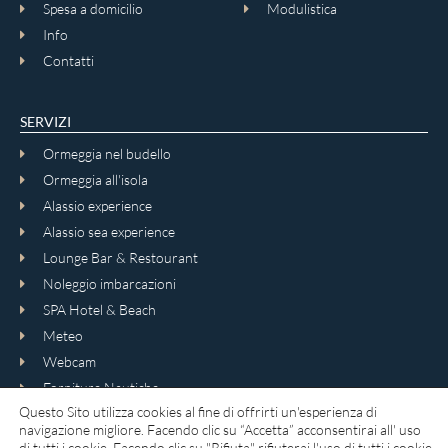
Spesa a domicilio
Modulistica
Info
Contatti
SERVIZI
Ormeggia nel budello
Ormeggia all'isola
Alassio experience
Alassio sea experience
Lounge Bar & Restourant
Noleggio imbarcazioni
SPA Hotel & Beach
Meteo
Webcam
Forniture Nautiche
Questo Sito utilizza cookies al fine di offrirti un'esperienza di
Servizi tecnici ecologici ed ambientali
navigazione migliore. Facendo clic su “Accetta” acconsentirai all' uso
di tutti i cookie. Facendo clic su "Rifiuta" rifiuterai l'uso di tutti i cookie