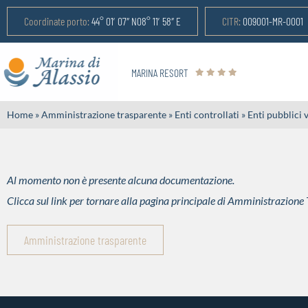
Coordinate porto:
44° 01′ 07″ N08° 11′ 58″ E
CITR:
009001-MR-0001
MARINA RESORT
Home
»
Amministrazione trasparente
»
Enti controllati
»
Enti pubblici v
Al momento non è presente alcuna documentazione.
Clicca sul link per tornare alla pagina principale di Amministrazione
Amministrazione trasparente