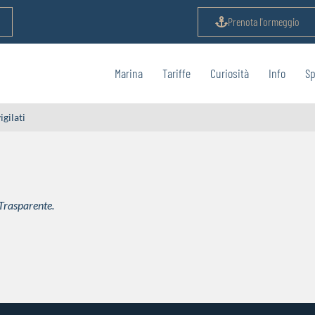
Prenota l'ormeggio
Marina
Tariffe
Curiosità
Info
Sp
igilati
 Trasparente.