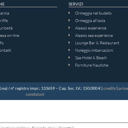
NE
SERVIZI
arina
Ormeggia nel budello
riffe
Ormeggia all'isola
riosità
Alassio experience
esa on-line
Alassio sea experience
fo
Lounge Bar & Restaurant
ontatti
Noleggio imbarcazioni
Spa Hotel & Beach
Forniture Nautiche
a) / n° registro impr.: 133659 – Cap. Soc. I.V.: 150.000 € |
credits
|
priva
condizioni