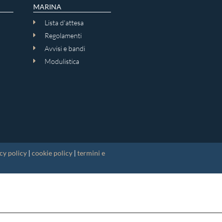
MARINA
Lista d'attesa
Regolamenti
Avvisi e bandi
Modulistica
cy policy
|
cookie policy
|
termini e