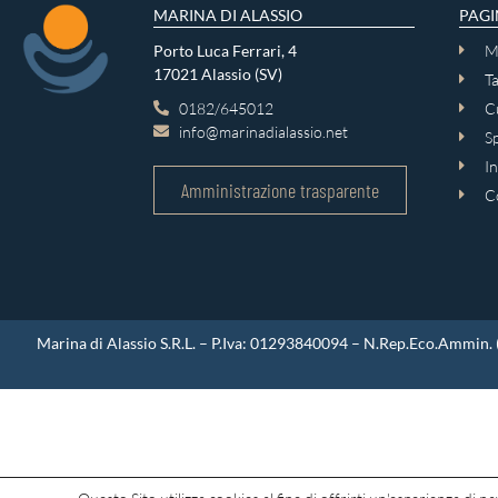
MARINA DI ALASSIO
PAGI
Porto Luca Ferrari, 4
M
17021 Alassio (SV)
Ta
0182/645012
Cu
info@marinadialassio.net
Sp
In
Amministrazione trasparente
C
Marina di Alassio S.R.L. – P.Iva: 01293840094 – N.Rep.Eco.Ammin. (re