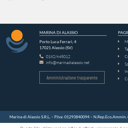
MARINA DI ALASSIO
PAGI
Porto Luca Ferrari, 4
M
17021 Alassio (SV)
Ta
0182/645012
Cu
info@marinadialassio.net
Sp
In
Amministrazione trasparente
C
Marina di Alassio S.R.L. – P.Iva: 01293840094 – N.Rep.Eco.Ammin. (re