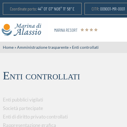
Coordinate porto:
44° 01′ 07″ N08° 11′ 58″ E
CITR:
009001-MR-0001
MARINA RESORT
Home
»
Amministrazione trasparente
»
Enti controllati
Enti controllati
Enti pubblici vigilati
Società partecipate
Enti di diritto privato controllati
Rappresentazione grafica