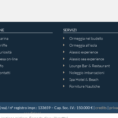
NE
SERVIZI
arina
Ormeggia nel budello
riffe
Ormeggia all'isola
riosità
Alassio experience
esa on-line
Alassio sea experience
fo
Lounge Bar & Restaurant
ontatti
Noleggio imbarcazioni
Spa Hotel & Beach
Forniture Nautiche
a) / n° registro impr.: 133659 – Cap. Soc. I.V.: 150.000 € |
credits
|
priva
condizioni