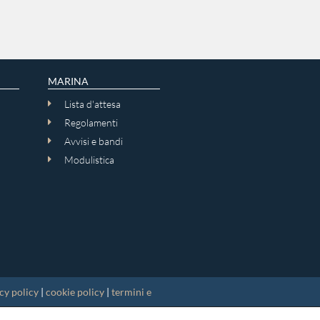
MARINA
Lista d'attesa
Regolamenti
Avvisi e bandi
Modulistica
cy policy
|
cookie policy
|
termini e