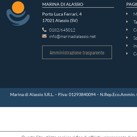
MARINA DI ALASSIO
PAGI
Porto Luca Ferrari, 4
M
17021 Alassio (SV)
Ta
0182/645012
Cu
info@marinadialassio.net
Sp
In
Amministrazione trasparente
C
Marina di Alassio S.R.L. – P.Iva: 01293840094 – N.Rep.Eco.Ammin. (re