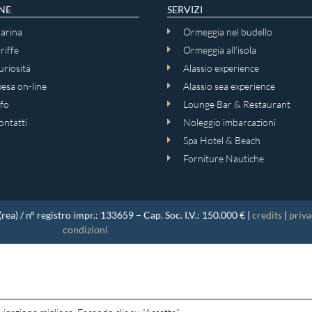
NE
SERVIZI
arina
Ormeggia nel budello
riffe
Ormeggia all'isola
riosità
Alassio experience
esa on-line
Alassio sea experience
fo
Lounge Bar & Restaurant
ontatti
Noleggio imbarcazioni
Spa Hotel & Beach
Forniture Nautiche
a) / n° registro impr.: 133659 – Cap. Soc. I.V.: 150.000 € |
credits
|
priva
condizioni