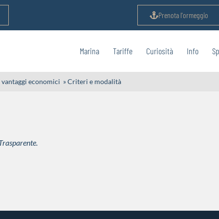
Prenota l'ormeggio
Marina
Tariffe
Curiosità
Info
Sp
i, vantaggi economici
»
Criteri e modalità
 Trasparente.