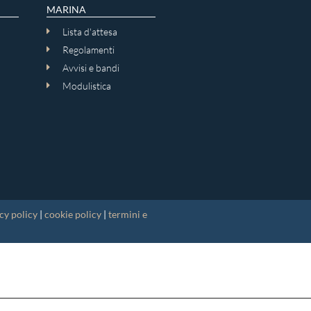
MARINA
Lista d'attesa
Regolamenti
Avvisi e bandi
Modulistica
cy policy
|
cookie policy
|
termini e