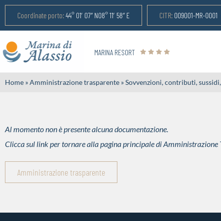
Coordinate porto:
44° 01′ 07″ N08° 11′ 58″ E
CITR:
009001-MR-0001
MARINA RESORT
Home
»
Amministrazione trasparente
»
Sovvenzioni, contributi, sussid
Al momento non è presente alcuna documentazione.
Clicca sul link per tornare alla pagina principale di Amministrazione
Amministrazione trasparente