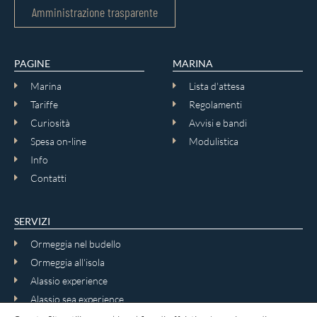
Amministrazione trasparente
PAGINE
MARINA
Marina
Lista d'attesa
Tariffe
Regolamenti
Curiosità
Avvisi e bandi
Spesa on-line
Modulistica
Info
Contatti
SERVIZI
Ormeggia nel budello
Ormeggia all'isola
Alassio experience
Alassio sea experience