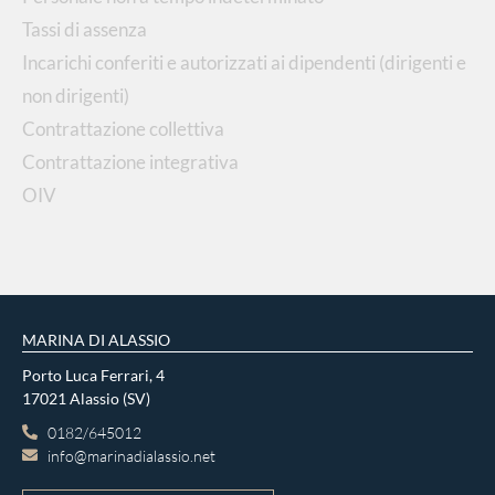
Tassi di assenza
Incarichi conferiti e autorizzati ai dipendenti (dirigenti e
non dirigenti)
Contrattazione collettiva
Contrattazione integrativa
OIV
MARINA DI ALASSIO
Porto Luca Ferrari, 4
17021 Alassio (SV)
0182/645012
info@marinadialassio.net