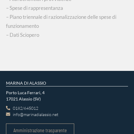
– Spese di rappresentanza
– Piano triennale di razionalizzazione delle spese di
funzionamento
– Dati Sciopero
MARINA DI ALASSIO
Porto Luca Ferrari, 4
17021 Alassio (SV)
0182/645012
info@marinadialassio.net
Amministrazione trasparente